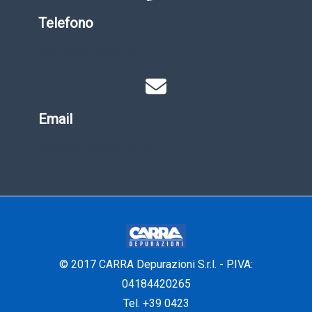
Telefono
+39 0423 720526
Email
info@carradepurazioni.it
© 2017 CARRA Depurazioni S.r.l. - P.IVA:
04184420265
Tel. +39 0423