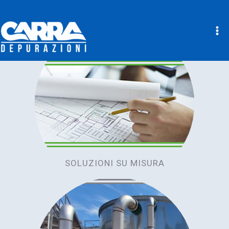
Carra Depurazioni
Vai
al
contenuto
SOLUZIONI SU MISURA