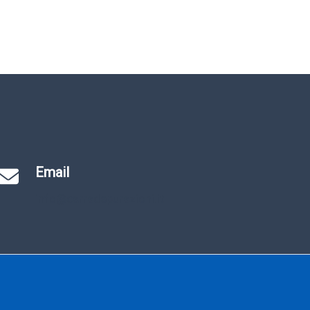
Email
info@carradepurazioni.it