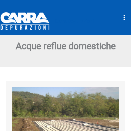
Carra Depurazioni
Vai
al
Acque reflue domestiche
contenuto